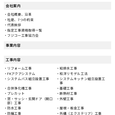
会社案内
会社概要、沿革
社是、7つの約束
代表挨拶
指定工事資格取得一覧
フジコー工事協力会
事業内容
工事内容
リフォーム工事
給排水工事
FKアクアシステム
和洋リモデル工法
システムバス組立設置工事
システムキッチン組立設置工
事
合併浄化槽工事
基礎工事
プレカット
断熱材工事
窓・サッシ・玄関ドア（開口
外壁工事
部）工事
防水工事
屋根・板金工事
防蟻工事
外構（エクステリア）工事