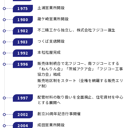
土浦営業所開設
1975
龍ケ崎営業所開設
1980
不二精工から独立し、株式会社フジコー誕生
1982
つくば支店開設
1983
本社社屋完成
1992
販売体制統合で北フジコー、南フジコーとする
1996
「ねんりん会」「茨城アクア会」「フジコー工事
協力会」結成
販売地区制をスタート（全権を網羅する販売エリ
ア制）
配管材料の取り扱いを全面廃止、住宅資材を中心
1997
とする展開へ
創立30周年記念行事開催
2002
成田営業所開設
2004