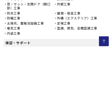
窓・サッシ・玄関ドア（開口
外壁工事
部）工事
防水工事
屋根・板金工事
防蟻工事
外構（エクステリア）工事
太陽光、蓄電池設備工事
足場工事
電気工事
空調、換気、全館空調工事
内装工事
保証・サポート
取り扱いメーカー
メーカー一覧
電子カタログ集
採用情報
募集要項
スタッフインタビュー
営業所一覧