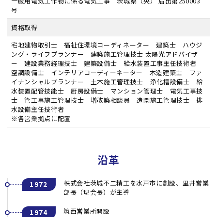
一般用電気工作物に係る電気工事 茨城県（央） 届出第250003
号
資格取得
宅地建物取引士 福祉住環境コーディネーター 建築士 ハウジ
ング・ライフプランナー 建築施工管理技士 太陽光アドバイザ
ー 建設業務経理技士 建築設備士 給水装置工事主任技術者
空調設備士 インテリアコーディーネーター 木造建築士 ファ
イナンシャルプランナー 土木施工管理技士 浄化槽設備士 給
水装置配管技能士 厨房設備士 マンション管理士 電気工事技
士 管工事施工管理技士 増改築相談員 造園施工管理技士 排
水設備主任技術者
※各営業拠点に配置
沿革
株式会社茨城不二精工を水戸市に創設、里井営業
1972
部長（現会長）が主導
筑西営業所開設
1974